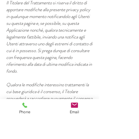
Il Titolare del Trattamento si riserva il diritto di
apportare modifiche alla presente privacy policy
in qualunque momento notificandolo agli Utenti
su questa pagina e, se possibile, su questa
Applicazione nonché, qualora tecnicamente e
legalmente fattibile, inviando una notifica agli
Utenti attraverso uno degli estremi di contatto di
cui è in possesso. Si prega dunque di consultare
con frequenza questa pagina, facendo
riferimento alla data di ultima modifica indicata in
fondo.
Qualora le modifiche interessino trattamenti la
cui base giuridica è il consenso, il Titolare
provvederà a raccogliere nuovamente il consenso
dell’Utente, se necessario.
Definizioni e riferimenti legali
Phone
Email
Dati Personali (o Dati)
Costituisce dato personale qualunque
informazione che, direttamente o indirettamente,